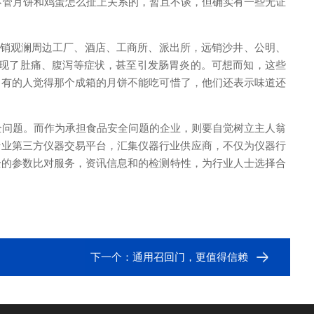
不管月饼和鸡蛋怎么扯上关系的，暂且不谈，但确实有一些无证
近销观澜周边工厂、酒店、工商所、派出所，远销沙井、公明、
现
了肚痛、腹泻等症状，甚至引发肠胃炎的。可想而知，这些
，有的人觉得那个成箱的月饼不能吃可惜了，他们还表示味道还
全问题。
而作为承担食品安全问题的企业，则要自觉树立主人翁
专业第三方仪器交易平台，汇集仪器行业供应商，不仅为仪器行
全的参数比对服务，资讯信息和的检测特性，为行业人士选择合
下一个：
通用召回门，更值得信赖