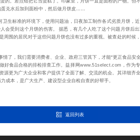
鸡蛋的。差点错把它当蛋糕了。印象里，月饼一直是面粉的产物。但
鸡蛋兑水后加到面粉中，然后做月饼皮……
任何卫生标准的环境下，使用问题油，日夜加工制作各式劣质月饼，
人会受到这个月饼的伤害。 据悉，有几个人吃了这个问题月饼后出
是周围的居民对于这些问题月饼也没有过多的重视。被查处的时候
事情了，我们需要消费者、企业、政府三管其下，才能*更正食品安
做好食品合格的排检排查工作。
益择网www.51select.com，
作为
资源更为广大企业和客户提供了全面了解、交流的机会。其详细齐
精力成本，是广大生产、建设型企业自检自查的好帮手。
返回列表