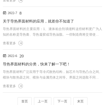
查看更多
析方法结合使用，以进行全面的热分析，并全面、准确地分析材料。
加压热重分析仪的使用说明：1、测试温度如超过510℃，将铝坩埚换
8
2022-7
成陶瓷坩埚；2、样品为强酸强碱时，需稀释后方可测试；3、测试液
体样品时，液面不宜超过坩埚的1/2，固体粉末少于坩埚的1/3；4、
关于导热界面材料的应用，就差你不知道了
测试前，需保证样品不与坩埚反应；5、测试温度较高...
导热界面材料的主要应用：1、液体粘合剂填缝料这些材料更广为人
知的名称是导热膏、导热凝胶或导热油脂。一些制造商将交替使用这
些术语。这些材料可以直接应用于组件，并用作散热器的粘合剂；因
查看更多
为很难再加工，它们很少用作外壳的界面材料。这些材料可以与陶瓷
填料、金属或金属氧化物填料混合，以获得高导热性。一个应用示例
20
2022-6
是将晶体管、PMIC、放大器、GPU或CPU与散热器结合。2、热润滑
脂和相变材料使用丝网印刷溶液，导热脂可以获得较小厚度的粘合
导热界面材料的分类，快来了解一下吧！
层。相变润滑脂是比传热润滑脂更先进的替代品。通过优化，...
导热界面材料广泛应用于导冷式散热结构，如芯片与导热凸台之间、
模块与散热器之间、模块与金属壳体之间等。界面之间选取不同的材
料，对发热器件的散热有着很大影响，尤其随着电子产品热功耗越来
查看更多
越大，对界面材料的导热性能的要求也越高。导热界面材料的类型，
主要有以下四种：1、铟基合金导热垫片这是一种由银白色铟金属制
成的热界面材料，铟是一种散热效能*的金属材料，热传导率能达到8
首页
上一页
下一页
末页