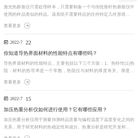
激光热膨胀仪只需处理样本，只需要制备一个与传统推杆热膨胀仪中
使用的样品类似的样品。该系统不需要样品的任何特定几何形状。所
有类型的材料，反射或非反射，都可以用该系统测量。与传统的双采
查看更多
样抽油杆热膨胀仪不同，其测量原理是一种“测量”，无需校准即可提
供更高的精度。激光热膨胀仪的功能特点：1、操作方便高效通过扫
22
2022-7
描量热法测量原料的氧化诱导时间和温度，并通过触摸屏操作显示所
有重要的测量信息和快捷菜单。同时，通过按键显示历史测量数据和
你知道导热界面材料的性能特点有哪些吗？
结果，因此操作更简单、更快。此外，在不更换传感器的情况下，...
导热界面材料的性能特点，主要包括以下三个方面：1、热特性(1)热
阻：材料的热导率是一个常数，热阻仅与材料的厚度有关。厚度越
厚，热阻越大，反之亦然。接触热阻可以人为控制。只有根据接触表
查看更多
面选择合适的导热界面材料，才能控制总导热电阻。(2)导热系数：导
热系数是确定导热材料导热系数的标志。导热系数越大，导热系数越
15
2022-7
好。2、电气特性(1)击穿电压：击穿电压的测量是导热材料在特定条
件下能够承受的电压。该值表示导热材料的电气绝缘能力。该值在潮
加压热重分析仪如何进行使用？它有哪些应用？
湿和高温环境中会受到影响，因为导热材料会吸收空气中...
加压热重分析仪用于测量待测样品质量与编程温度下温度变化之间的
关系，用于研究材料的热稳定性和成分。热重分析是研究开发和质量
控制中常用的检测方法。在实际材料分析中，热重分析通常与其他分