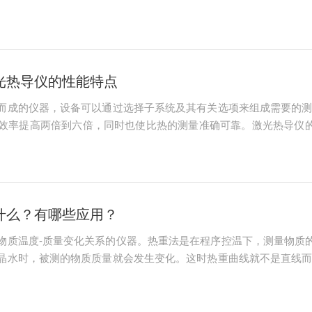
个保护装置，保护装置之间隔开一定的距离，并装有隔热装置。加
垂直放...
光热导仪的性能特点
而成的仪器，设备可以通过选择子系统及其有关选项来组成需要的
效率提高两倍到六倍，同时也使比热的测量准确可靠。激光热导仪
护，仪器操作所带来的各种消耗很低；3、移动式的激光单元可以容
在炉体控制的...
什么？有哪些应用？
物质温度-质量变化关系的仪器。热重法是在程序控温下，测量物质的
晶水时，被测的物质质量就会发生变化。这时热重曲线就不是直线
以计算失去了多少物质，(如CuSO4·5H2O中的结晶水)。热重
...