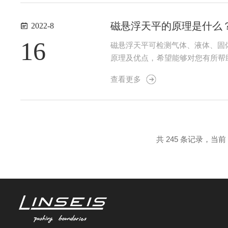
磁悬浮天平的原理是什么
2022-8
16
磁悬浮天平可检测气体、液体、固
原理及优点，希望能够对您有所帮
场相排斥的被称为反磁性，另一类
查看更多
并有序排列。与磁铁不同，反磁性或
共 245 条记录，当前 1