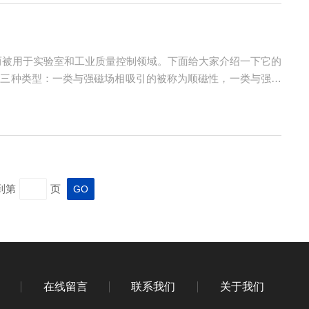
而被用于实验室和工业质量控制领域。下面给大家介绍一下它的
为三种类型：一类与强磁场相吸引的被称为顺磁性，一类与强磁
场，因为无论外磁场存在或被移走也好，它的自由电子紧密结合
到第
页
在线留言
联系我们
关于我们