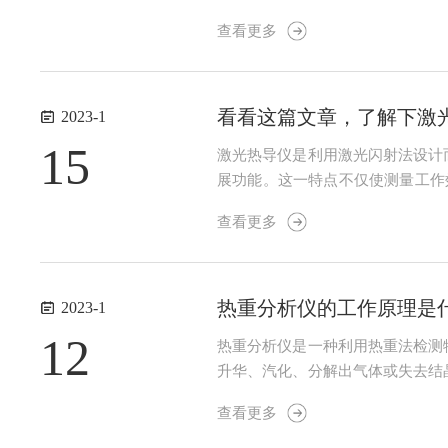
为计量单元，在计量单元周围有一
查看更多
度，移动冷板的空间为设置为将测试件
看看这篇文章，了解下激
2023-1
15
激光热导仪是利用激光闪射法设计
展功能。这一特点不仅使测量工作
以及质量控制的用途；2、易于维
查看更多
光热导仪直接测量材料的热扩散系数,
热重分析仪的工作原理是
2023-1
12
热重分析仪是一种利用热重法检测
升华、汽化、分解出气体或失去结
度时产生变化，并且根据失重量，可
查看更多
变位法，是根据天平梁倾斜度与质量变