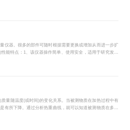
热单元采用双热面加热器冷板和双热面对称布置，根据试件的厚
测量仪器。很多的部件可随时根据需要更换或增加从而进一步扩
的性能特点：1、该仪器操作简单、使用安全，适用于研究发展
易的以集群方式被置于每一个炉子旁；4、测量的准确度高。激
质量随温度(或时间)的变化关系。当被测物质在加热过程中有
而是有所下降。通过分析热重曲线，就可以知道被测物质在多少
分析仪的工作原理：测量的原理有两种，即变位法和零位法。所谓