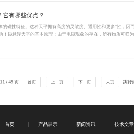
？它有哪些优点？
体的磁性特征。这种天平拥有高度的灵敏度、通用性和更多*性，因
助！磁悬浮天平的基本原理：由于电磁现象的存在，所有物质可归
有能力保持自身磁场的被称为反磁性。磁铁有能力保持其持续的磁
顺磁性物质的磁...
1 / 49 页
跳转
首页
上一页
下一页
末页
首页
产品展示
新闻资讯
技术文章