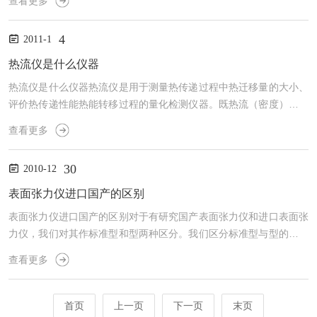
查看更多
以满足更多的测量需求。因为热流量程决定了可以测得的zui大热流
值。由所配热流传感器的热流量程和热流仪主机的电压量程决定。
4
2011-1
2、热流分辨率（热流灵敏度）：决定了可以测得的zui小热流值。由
所配热流传感器的灵敏度和热流仪主机的电压灵敏度决定。分辨率越
热流仪是什么仪器
小越好（灵敏度越高越好）。特别是对于节能、建筑节能保温...
热流仪是什么仪器热流仪是用于测量热传递过程中热迁移量的大小、
评价热传递性能热能转移过程的量化检测仪器。既热流（密度）的大
小表征热量转移的程度。换句话说，热流仪是测量在不同物质间热量
查看更多
传递大小和方向的仪器。一般情况下，热流仪（HeatFluxMeter），
也称热流计、热通量计，其全称是热流密度计。总的来说，热流仪须
30
2010-12
满足对热传导、热对流、热辐射的单独测量或上述两者或三者的综合
测量。热流仪的构成：一般的热流仪由热流传感器、显示仪表及联接
表面张力仪进口国产的区别
导线组成。显示仪表可以是数字电压表，也可以是数据...
表面张力仪进口国产的区别对于有研究国产表面张力仪和进口表面张
力仪，我们对其作标准型和型两种区分。我们区分标准型与型的标准
主要为两个：一、是否为标准的测试原理？除标准测试原理之外，是
查看更多
否有附加的应用功能？二、是否价格相对非常高。既然是比较，肯定
要有各自的选型，选型如下：*，经我们评定，表面张力仪我们选型
如下：先说型的！1、型表面张力仪：（1）KSV全自动表面张力仪si
首页
上一页
下一页
末页