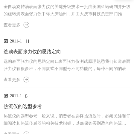
全自动旋转滴表面张力仪的关键升级技术一批由美国科诺研制并升级
的旋转滴表面张力仪中标大庆油田，并由大庆市科技负责部门推广。
一般对于机械仪器方面人们都好奇新产品，为了更方便各位的购买使
查看更多
用，特别的介绍一下该型号表面张力仪的核心技术：首先就是zui关键
的技术所在：zui关键在于升级的CAST4.0软件技术，提供了按测
11
2011-1
试，即可自动拍照、自动查找敏感点、自动计算界面张力值的真正全
自动界面测值，把人为因素降为zui低，保证了测值的稳定性。其次，
选购表面张力仪的思路定向
此旋转滴表面张力仪采用全新的伺服电机系统，转速...
选购表面张力仪的思路定向1.表面张力仪测试原理熟悉我们知道表面
张力仪有很多种，不同款式不同型号不同功能的，每种不同的的表面
张力仪其工作原理也就不同，一般情况，再结合您的测试需求，选择
查看更多
符合自己测试目的的表面张力仪。主要是因为，原理不同，表面张力
仪的价格也会不同，同时，产地不同的原理的表面张力仪，因为使用
6
2011-1
的标准不同，有可能表面张力仪的报价也会不同。你可以通过供应商
提供的产品目录发现表面张力仪提供者或生产厂的不同之处。总之，
热流仪的选型参考
确认哪种原理的表面张力仪适合自己zui关键。同时，通常与供...
热流仪的选型参考一般来说，消费者在选择热流仪时，必须关注和仔
细阅读其热流传感器的相关技术指标，以确保购买到适合的热流仪。
这主要依靠热流仪的主要技术指标:1、热流量程：这个是越大越好，