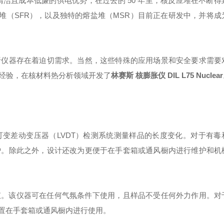
凭借清洁且成本低廉的供电优势，在过去的 50 年里，核反应堆在不断
堆（SFR），以及独特的熔盐堆（MSR）目前正在研发中，并将成
析仪器存在着迫切需求。当然，这些特殊的应用场景和安全要求需要
经验，在核材料热分析领域开发了
林赛斯 核膨胀仪 DIL L75 Nuclear
可变差动变压器（LVDT）检测系统测量样品的长度变化。对于有毒
炉。除此之外，设计还改为更便于在手套箱或通风橱内进行维护和机
仪。该仪器可在任何气氛条件下使用，且样品不受任何外力作用。对
放置在手套箱或通风橱内进行使用。