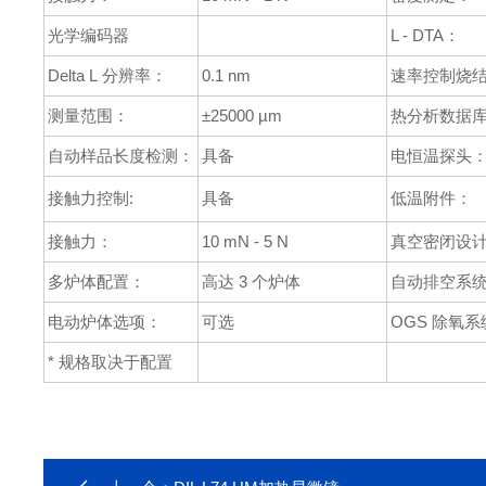
光学编码器
L - DTA：
Delta L 分辨率：
0.1 nm
速率控制烧结
测量范围：
±25000 µm
热分析数据
自动样品长度检测：
具备
电恒温探头
接触力控制:
具备
低温附件：
接触力：
10 mN - 5 N
真空密闭设
多炉体配置：
高达 3 个炉体
自动排空系
电动炉体选项：
可选
OGS 除氧系
* 规格取决于配置