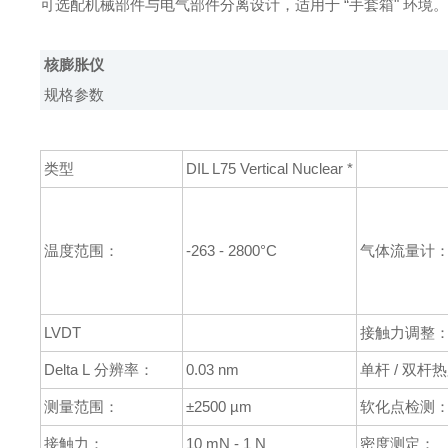
可选配机械部件与电气部件分离设计，适用于 “手套箱" 环境。
核膨胀仪
规格参数
类型
DIL L75 Vertical Nuclear *
温度范围：
-263 - 2800°C
气体流量计
LVDT
接触力调整
Delta L 分辨率：
0.03 nm
单杆 / 双杆热
测量范围：
±2500 µm
软化点检测
接触力：
10 mN - 1 N
密度测定：