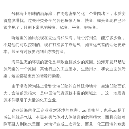
号称海上明珠的渤海湾，在周边密集的化工企业围堵下，水质变
得愈发堪忧。过去种类齐全的各色鱼像刀鱼、快鱼、鲫头鱼现在已经
很少见了，只剩下常见的梭鱼、鲶鱼、平鱼、鲈板鱼。
听这里的渔民说现在去远海和深海，能否打到鱼，能打多少鱼，
不是他们可以控制的。现在打渔多半靠运气，如果运气差的话还要赔
本。甚至
有时候要跑到山东去打鱼。
海洋生态的环境的变化是导致鱼群减少的原因。沿海开发只是陆
源污染的一个原因，其他行业的工业废水、生活用水、和农业面源污
染，这些都是重要的陆源污染源。
由于渤海湾为陆上黄骅含油凹陷的自然延伸地带，生油凹陷面积
大，含油前景很大，是中国油气资源较丰富的海域之一。这一地质资
源条件吸引了大量的化工企业。
这些沿海的化工企业业对环境的危害，zui直接的，也是zui易于
感知的就是气味，有毒有害气体对人体健康的危害很大，而且会随着
降雨融入到海水里面，对海洋造成二次污染。而且，化工围港的危害