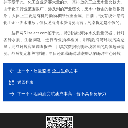
并不限于此。化工企业需要大量的水，其排放的工业废水量比较大。
由于化工行业范围很广，涉及到的产业链长，废水中包含的物质很复
杂，大体上主要是有机污染物和部分重金属。目前，*没有统计沿海
化工企业废水排放，但从渤海湾水质情况而言，污染肯定是不低的。
益择网
51select.com
鉴于此，特别推出海洋水文测量仪器，针对
各种水质、生物问题，进行专业抽样检测，明确渤海湾环境污染总
量，完成环境容量调查报告，用真实数据说明环境容量的具体超载情
况。然后制定相关*措施，早日还原渤海湾清澈鲜活的海洋生态环境
质量监控-企业生命之本
上一个：
返回列表
地沟油变航油成本高，暂不具备竞争力
下一个：