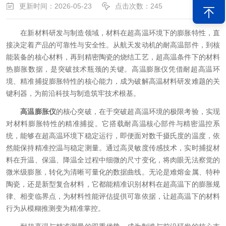
更新时间：2026-05-23
点击次数：245
在新材料研发与制造领域，材料在超高温环境下的膨胀特性，直
接决定着产品的可靠性与安全性。从航天发动机的耐高温部件，到核
能装备的核心材料，再到精密陶瓷的烧结工艺，超高温条件下的材料
热膨胀数据，是突破技术瓶颈的关键。高温膨胀仪凭借耐超高温环
境、精准捕捉膨胀特性的核心能力，成为破解高温材料研发难题的关
键利器，为前沿科技与制造筑牢技术根基。
高温膨胀仪
的核心突破，在于突破超高温环境的极限考验，实现
对材料膨胀特性的精准捕捉。它搭载耐高温核心部件与精密温控系
统，能够在超高温环境下稳定运行，即便面对数千摄氏度的温度，依
然能保持精准控温与稳定测量。通过高灵敏度传感技术，实时捕捉材
料在升温、保温、降温全过程中细微的尺寸变化，将肉眼无法察觉的
微米级膨胀，转化为清晰可量化的数据曲线。无论是难熔金属、特种
陶瓷，还是新型复合材料，它都能精准识别材料在超高温下的膨胀规
律、相变临界点，为材料性能评估提供可靠依据，让超高温下的材料
行为从模糊推测变为精准掌控。