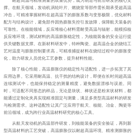
耐超高温与精准测量的双重优势，成为制造与前沿研发的核心支
撑。在航天领域，发动机涡轮叶片、燃烧室等部件需长期承受超高温
冲击，可精准掌握材料在超高温下的膨胀系数与变形极限，优化材料
配方与结构设计，避免部件因热膨胀失控引发故障，保障航天装备的
可靠性。在核能领域，反应堆核心材料需耐受高温与辐射，能模拟核
反应堆环境，测试材料的高温膨胀稳定性，为核能装备的安全运行提
供关键数据支撑。在新材料研发中，特种陶瓷、超高温合金的烧结工
艺对温度与膨胀控制要求高，可精准捕捉材料在烧结过程中的膨胀变
化，助力研发人员优化工艺参数，提升材料性能。
除了核心性能，高温膨胀仪的稳定性与适配性，进一步拓宽了其
应用边界。它采用耐高温、抗干扰的结构设计，即便在长时间超高温
连续测试中，也能保持稳定的测量精度，避免数据漂移与误差。同
时，可适配不同形态的样品，无论是块状、棒状还是粉末状材料，都
能通过定制化夹具实现精准固定与测量，满足多类型高温材料的研发
与检测需求。这种适配性让其广泛应用于航天、核能、冶金、陶瓷等
前沿领域，成为跨行业高温材料研究的核心工具。
从航天发动机的高温部件研发，到核能装备的安全验证，再到新
型高温材料的工艺突破，高温膨胀仪以耐超高温环境、精准测膨胀的