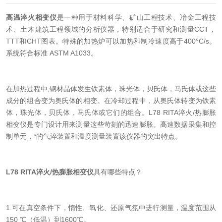
高温淬火相变仪
是一种用于材料科学、矿山工程技术、冶金工程技
术、土木建筑工程领域的分析仪器，特别适合于研究和测量CCT，
TTT和CHT图表。特殊的加热炉可以加热和制冷速度高于400°C/s。
系统符合标准 ASTM A1033。
在加热过程中,钢材晶体发生铁素体，珠光体，贝氏体，马氏体或这些
成分的组合变为奥氏体的相变。在冷却过程中，从奥氏体转变为铁素
体，珠光体，贝氏体，马氏体或它们的组合。L78 RITA淬火/热膨胀
相变仪是专门设计用来测量这些苛刻的迅速膨胀。高速数据采集和控
制单元，*的气淬装置和温度测量装置该仪器的突出特点。
L78 RITA淬火/热膨胀相变仪
具有哪些特点？
1.可在真空条件下，惰性、氧化、还原气氛中进行测量，温度范围从
150 ℃（低温）到1600℃。