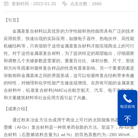
更新时间：2022-01-20
点击次数：2666
【引言】
金属基复合材料以其优异的力学性能和热性能而具有广泛的技术
应用前景。快速出现的实际应用，如微电子器件、热电伙伴、高性能
机械结构等，只有
借助于这些金属基复合材料才能实现商业上的可行
性。对于这些金属基复合材料，为了提供特定的期望输出，仔细观察
和调整几个关键参数是需要的。重量百分比、体积分数、尺寸、形状
和方向等因素对最终复合样品的性质有显著影响。另一个重要因素是
弥散相和金属基体之间的界面形成，这可以给最终复合结构带来有趣
的特性，对物理和化学性能产生
修改
或
增强。
在所有可能的金属基复
合材料中，铝基复合材料
(AMCs)在航空航天、汽车、电子电气设备
和大量建筑材料等社会应用方面引起了兴趣。
电话咨询
【成果介绍】
通过粉末冶金方法合成用于商业上可行的太阳能集热器的铝
-石
墨烯（Al-Gr）复合材料
是一种简单而创新的方法
。
室温下，
Al–Gr复
合材料（石墨烯填料含量为1 wt.%）的导热系数
约为
∼
280 W/mK，