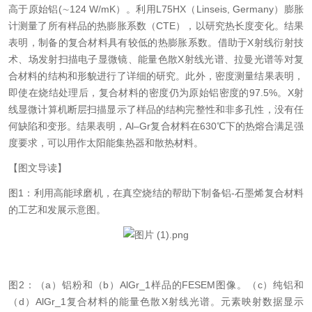
高于原始铝(
∼
124 W/mK）。
利用
L75HX（Linseis, Germany）膨胀
计测量了所有样品的热膨胀系数（CTE），以研究热长度变化。
结果
表明
，制备的复合材料具有较低的热膨胀系数。借助于
X射线衍射技
术、场发射扫描电子显微镜、能量色散X射线光谱、拉曼光谱等对复
合材料的结构和形貌进行了详细的研究。此外，密度测量
结果
表明，
即使在烧结处理后，
复合材料
的密度仍为
原始铝密度的
97.5%。X射
线显微计算机断层扫描显示了样品的结
构完整性和非多孔性，没有任
何缺陷和变形。结果表明，
Al–Gr
复合材料在
630℃下的热熔合
满足强
度要求，
可以
用作
太阳能集热器和散热材料。
【图文导读】
图
1：利用高能球磨机，在真空烧结的帮助下制备铝
-石墨烯复合材料
的工艺和发展示意图。
图
2：（
a）铝粉和（b）AlGr_1样品的FESEM图像。（c）纯铝和
（d）AlGr_1复合材料的能量色散X射线光谱。元素映射数据显示