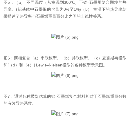
图
5：（
a） 不同温度（从室温到300℃）下铝-石墨烯复合颗粒的热
导率
。
(铝基体中石墨烯的含量为0%至1%
)
（
b） 室温下的热导率结
果描述了热导率与石墨烯重量百分比之间的非线性关系。
图
6：两相复合（
a）串联模型、（b）并联模型、（c）麦克斯韦模型
和[（d）和（e）] Lewis–Nielsen模型的各种模型示意图。
图
7：通过各种模型估算的铝
-石墨烯复合材料相对于石墨烯重量分数
的有效导热系数。