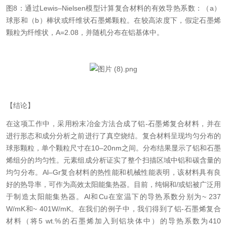
图
8：通过
Lewis–Nielsen模型计算复合材料的有效导热系数
：
（
a）
球形和（b）棒状
或
纤维状石墨烯颗粒。在较高浓度下，假定石墨烯
颗粒为纤维状，
A=2.08，并随机分布在铝基体中。
【结论】
在这项工作中，采用粉末冶金方法合成了铝
-石墨烯复合材料，并在
进行形态和成分分析之前进行了真空烧结。复合材料呈现均匀分布的
球形颗粒，单个颗粒尺寸
在
10–20nm
之间
。分布
结果
显示了铝和石墨
烯组分的均匀性。元素组成分析证实了整个扫描区域中铝和碳含量的
均匀分布。
Al–Gr复合材料的热性能和机械性能表明，
该材料具有良
好的热导率，可作为
高效太阳能集热器。目前，纯铜和
/或铝被广泛用
于制造太阳能集热器。Al和Cu在室温下的导热系数分别为~ 237
W/mK和~ 401W/mK。在我们的例子中，我们得到了铝-石墨烯
复合
材料
（将
5 wt.%的石墨烯加入到铝块体中）
的导热系数为
410