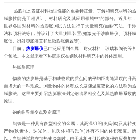
热膨胀是表征材料物理性能的重要特征量。了解和研究材料的热
膨胀性能是工程设计、材料研究及其应用领域中*的部分。近几年，
世界各国对材料的热膨胀测试方法进行了大量研究(如瞬态法、干涉
法和顶杆法等)，并设计了大量测量装置(如激光干涉膨胀仪、顶杆膨
胀仪、衍射膨胀装置和显微膨胀装置等)。
目前，
热膨胀仪
已广泛应用到金属、耐火材料、玻璃和陶瓷等各
个领域。本文就来看下热膨胀仪在钢铁材料研究中的具体应用。
热膨胀原理
物质的热膨胀是基于构成物质的质点问的平均距离随温度的升高
而增大的一种现象。测量物体的体积或长度随温度变化的方法称为热
膨胀法。这里主要介绍热膨胀法测定钢临界相变点及其热膨胀系数的
原理。
钢的临界相变点测定原理
钢铁是一种具有多型相变的金属，其高温组织(奥氏体)及其转变
产物(铁素体、珠光体、贝氏体和马氏体)具有不同的体积密度。所
以，当钢铁试样在加热或冷却时，由于其相变引起的体积效应叠加在