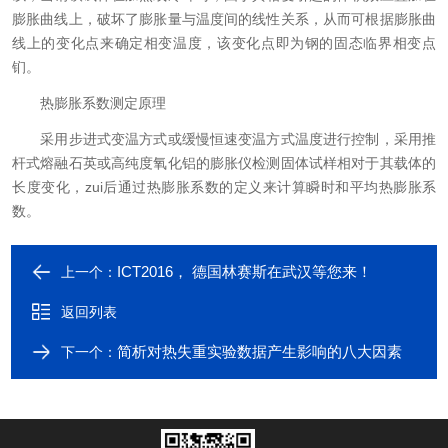
膨胀曲线上，破坏了膨胀量与温度间的线性关系，从而可根据膨胀曲
线上的变化点来确定相变温度，该变化点即为钢的固态临界相变点
钔。
热膨胀系数测定原理
采用步进式变温方式或缓慢恒速变温方式温度进行控制，采用推
杆式熔融石英或高纯度氧化铝的膨胀仪检测固体试样相对于其载体的
长度变化，zui后通过热膨胀系数的定义来计算瞬时和平均热膨胀系
数。
ICT2016， 德国林赛斯在武汉等您来！
上一个：
返回列表
简析对热失重实验数据产生影响的八大因素
下一个：