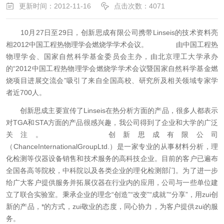
更新时间：2012-11-16
点击次数：4071
10月27日至29日，创新思成有限公司携带Linseis的技术资料亮
相2012中国工程热物理学会燃烧学学术会议。
由中国工程热
物理学会、国家自然科学基金委员会主办，由北京理工大学承办
的“2012中国工程热物理学会燃烧学学术会议暨国家自然科学基金燃
烧项目进展交流会”吸引了来自全国高校、研究所及相关领域专家学
者近700人。
创新思成主要宣传了Linseis在热分析方面的产品，很多人都表示
对TGA和STA方面的产品很感兴趣，我公司得到了企业和大学的广泛
关注。
创新思成有限公司
（ChanceInternationalGroupLtd.）是一家专业的从事材料分析，理
化检测等仪器设备销售和技术服务的高科技企业。目前的客户已遍布
全国各高等院校，中科院以及各类企业的理化检测部门。为了进一步
给广大客户提供服务并拓展仪器在行业内的应用，公司与一些单位建
立了联合实验室。秉承企业的理念“创造”“改变”“成就”“分享”，用zui创
新的产品，*的方式，zui敬业的态度，同心协力，为客户提供zui的服
务。