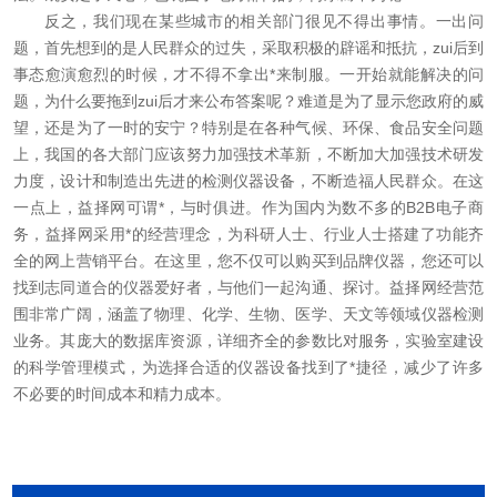
反之，我们现在某些城市的相关部门很见不得出事情。一出问
题，首先想到的是人民群众的过失，采取积极的辟谣和抵抗，zui后到
事态愈演愈烈的时候，才不得不拿出*来制服。一开始就能解决的问
题，为什么要拖到zui后才来公布答案呢？难道是为了显示您政府的威
望，还是为了一时的安宁？特别是在各种气候、环保、食品安全问题
上，我国的各大部门应该努力加强技术革新，不断加大加强技术研发
力度，设计和制造出先进的检测仪器设备，不断造福人民群众。在这
一点上，益择网可谓*，与时俱进。作为国内为数不多的
B2B
电子商
务，益择网采用*的经营理念，为科研人士、
行业人士搭建了功能齐
全的网上营销平台。在这里，您不仅可以购买到品牌仪器，您还可以
找到志同道合的仪器爱好者，与他们一起沟通、探讨。益择网经营范
围非常广阔，涵盖了物理、化学、生物、医学、天文等领域仪器检测
业务。其庞大的数据库资源，详细齐全的参数比对服务，实验室建设
的科学管理模式，为选择合适的仪器设备找到了*捷径，减少了许多
不必要的时间成本和精力成本。