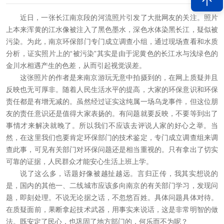
近日，一张长江南京段的河流照片引发了大批网友的关注。照片
上本来浑黄的江水像被注入了黑色墨水，深色水体染黑长江，疑似被
污染。为此，南京环保部门专门成立调查小组，通过现场查看和水质
分析，证实照片上的“被污染”其实是由于泥黄色的长江水与浅绿色的
金川水相遇产生的色差，从而引起视觉误差。
这张照片的作者是来南京游玩无意中拍摄到的，在网上质疑并且
反映也无可厚非。随着人民生活水平的提高，大家的环保意识和环保
责任都是有增无减的。虽然经过证实这纯属一场乌龙事件，但这位朋
友的责任意识还是值得大家表扬的。有问题就要反映，不要等到出了
事情才来解决就晚了。所以我们不应该去评说人家的好心之举。当
然，在这里我们也要肯定环保部门的技术鉴定，专门成立调查组来调
查此事，可见有关部门对环保问题还是相当重视的。只有拿出了切实
可靠的证据，人民群众才能安心生活上班上学。
说了这么多，话题好像被越扯越远。言归正传，我其实想说的
是，国内的其他一、二线城市应该多向南京的有关部门学习，发现问
题，即刻处理。不说无论据之话，不忽悠百姓。具体问题具体对待。
在质疑面前，果断拿起技术武器，用事实来说话，这是非常明智的做
法。既安定了民心，也巩固了地方部门的，何乐而不为呢？