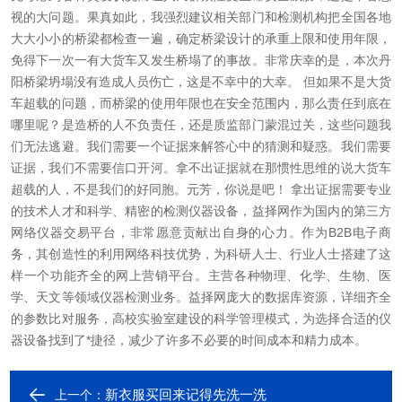
视的大问题。果真如此，我强烈建议相关部门和检测机构把全国各地
大大小小的桥梁都检查一遍，确定桥梁设计的承重上限和使用年限，
免得下一次一有大货车又发生桥塌了的事故。非常庆幸的是，本次丹
阳桥梁坍塌没有造成人员伤亡，这是不幸中的大幸。 但如果不是大货
车超载的问题，而桥梁的使用年限也在安全范围内，那么责任到底在
哪里呢？是造桥的人不负责任，还是质监部门蒙混过关，这些问题我
们无法逃避。我们需要一个证据来解答心中的猜测和疑惑。我们需要
证据，我们不需要信口开河。拿不出证据就在那惯性思维的说大货车
超载的人，不是我们的好同胞。元芳，你说是吧！ 拿出证据需要专业
的技术人才和科学、精密的检测仪器设备，益择网作为国内的第三方
网络仪器交易平台，非常愿意贡献出自身的心力。作为B2B电子商
务，其创造性的利用网络科技优势，为科研人士、行业人士搭建了这
样一个功能齐全的网上营销平台。主营各种物理、化学、生物、医
学、天文等领域仪器检测业务。益择网庞大的数据库资源，详细齐全
的参数比对服务，高校实验室建设的科学管理模式，为选择合适的仪
器设备找到了*捷径，减少了许多不必要的时间成本和精力成本。
新衣服买回来记得先洗一洗
上一个：