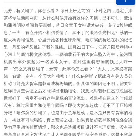
元芳，桥又塌了，你怎么看？ 每日上班之前的半小时之内，必定手捧
茶杯专注新闻网页，从什么时候开始有这样的习惯，已不可知。董洁
和潘粤明吵着闹着要离婚，昔日金童玉女神话梦破碎，花了2秒钟叹
息了一声，有点开始不相信爱情了。猛不丁的眼角余光扫见江苏的一
座大桥坍塌信息，心里开始各种五味杂陈。哈尔滨的桥还在我的记忆
里，丹阳的桥又跳进了我的视线。10月21日下午，江苏丹阳后巷镇中
心河上的庭河桥突然倒塌。一辆满载石子的大货车坠入河中，坠河司
机爬出车外救起另一名落水女子。看到这里特想捶胸顿足大呼一
声：“怎么又有桥塌了，元芳，此事你怎么看？” “大人，此事必有蹊
跷！背后一定有一个天大的秘密！” 什么秘密咩？据政府有关人员分
析称可能是大货车超载造成桥坍塌的。但具体的原因还不明，需要经
过详细调查认证之后才能得出准确结论。我想此时若狄仁杰或包拯在
世就好了，肯定不会有这种超载的言论流出。难道桥在建立的时候就
没有计算过承重力和使用年限吗？即使大货车超载，还不至于压垮桥
身吧！哈尔滨的桥塌了，也是由于货车超载，是不是只要有货车的地
方，桥就有可能塌陷，真是荒谬之极。如果真是超载导致钢混叠合梁
受力严重超负荷而坍塌，那么也是造桥项目设计不合理所致。没有事
先考虑到各种突发状况而让人民群众险受生命安全威胁，这是不容忽