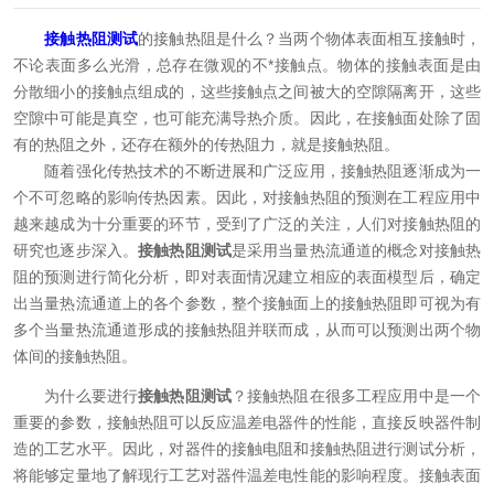
接触热阻测试
的接触热阻是什么？当两个物体表面相互接触时，
不论表面多么光滑，总存在微观的不*接触点。物体的接触表面是由
分散细小的接触点组成的，这些接触点之间被大的空隙隔离开，这些
空隙中可能是真空，也可能充满导热介质。因此，在接触面处除了固
有的热阻之外，还存在额外的传热阻力，就是接触热阻。
随着强化传热技术的不断进展和广泛应用，接触热阻逐渐成为一
个不可忽略的影响传热因素。因此，对接触热阻的预测在工程应用中
越来越成为十分重要的环节，受到了广泛的关注，人们对接触热阻的
研究也逐步深入。
接触热阻测试
是采用当量热流通道的概念对接触热
阻的预测进行简化分析，即对表面情况建立相应的表面模型后，确定
出当量热流通道上的各个参数，整个接触面上的接触热阻即可视为有
多个当量热流通道形成的接触热阻并联而成，从而可以预测出两个物
体间的接触热阻。
为什么要进行
接触热阻测试
？接触热阻在很多工程应用中是一个
重要的参数，接触热阻可以反应温差电器件的性能，直接反映器件制
造的工艺水平。因此，对器件的接触电阻和接触热阻进行测试分析，
将能够定量地了解现行工艺对器件温差电性能的影响程度。接触表面