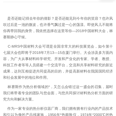
是否还能记得去年你的倩影？是否还能见到今年你的笑容？也许风
吹过后是一池的微波，也许香气飘过是一心的荡漾。即使风儿不能将
你再带回我的身旁，我依然选择在这里等你—
2018
中国材料大会，林
赛斯静心守候。
C-MRS
中国材料大会可谓是全国非常大的科技展览会，如今第十
七届大会也即将于
2018
年
7
月
13
—
15
在厦门举行。大会涉及多方面内
容，为广大从事材料科学研究、开发和产业化的专家、学者、教授、
科技工作者等等人员搭建一个交流平台，交流和共享材料研究的新近
成果，达到互相促进共同提高的目的，并提高新材料在我国国民经济
和社会发展中的地位和作用。
林赛斯作为热分析领域的*，又怎么会错过这一盛会的召集，届时
我们将带着专业的团队与您会面，与您共同探讨材料热分析方面的研
究方向和解决方案。
作为一家专业的热分析仪器厂商，我们拥有拥有行业内的产品技术
和引以为傲的产品线家族，
1956
年*热膨胀仪，
1974
年*
2000
℃的热