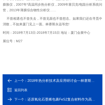
膨胀仪，
2007
年*高温同步热分析仪，
2009
年塞贝克
/
电阻分析系统问
世，
2013
年薄膜综合物性分析仪……
不曾相遇也不曾失去，不曾见面也不曾想念。如果我们还在寻觅中
消散，不如来厦门见上一面。林赛斯永远等您
!
时间：
2018
年
7
月
13
日
-2018
年
7
月
15
日
地址：厦门会展中心
展位号：
M27
2018年热分析技术及应用研讨会—林赛斯在这里敬候您的到来！
上一个：
返回列表
还原氧化石墨烯包裹FeS2复合材料作为高性能钠离子电池负极材料
下一个：