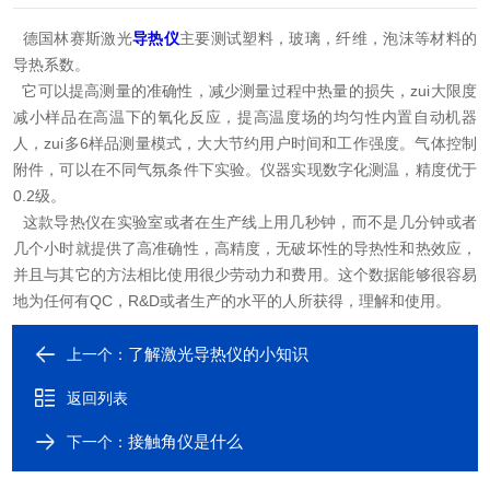
德国林赛斯激光
导热仪
主要测试塑料，玻璃，纤维，泡沫等材料的
导热系数。
它
可以提高测量的准确性，减少测量过程中热量的损失，zui大限度
减小样品在高温下的氧化反应，提高温度场的均匀性内置自动机器
人，zui多6样品测量模式，大大节约用户时间和工作强度。气体控制
附件，可以在不同气氛条件下实验。
仪器实现数字化测温，精度优于
0.2级。
这款导热仪在实验室或者在生产线上用几秒钟，而不是几分钟或者
几个小时就提供了高准确性，高精度，无破坏性的导热性和热效应，
并且与其它的方法相比使用很少劳动力和费用。这个数据能够很容易
地为任何有QC，R&D或者生产的水平的人所获得，理解和使用。
了解激光导热仪的小知识
上一个：
返回列表
接触角仪是什么
下一个：