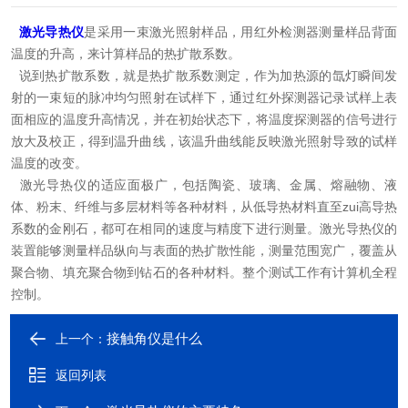
激光导热仪
是采用一束激光照射样品，用红外检测器测量样品背面
温度的升高，来计算样品的热扩散系数。
说到热扩散系数，就是热扩散系数测定，作为加热源的氙灯瞬间发
射的一束短的脉冲均匀照射在试样下，通过红外探测器记录试样上表
面相应的温度升高情况，并在初始状态下，将温度探测器的信号进行
放大及校正，得到温升曲线，该温升曲线能反映激光照射导致的试样
温度的改变。
激光导热仪
的
适应面极广，包括陶瓷、玻璃、金属、熔融物、液
体、粉末、纤维与多层材料等各种材料，从低导热材料直至zui高导热
系数的金刚石，都可在相同的速度与精度下进行测量。
激光导热仪的
装置能够测量样品纵向与表面的热扩散性能，测量范围宽广，覆盖从
聚合物、填充聚合物到钻石的各种材料。整个测试工作有计算机全程
控制。
接触角仪是什么
上一个：
返回列表