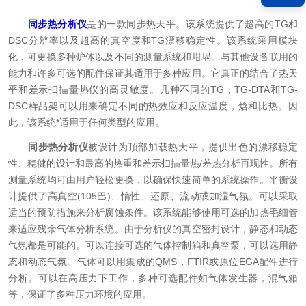
同步热分析仪
是的一款同步热天平。该系统提供了超高的TG和
DSC分辨率以及超高的真空度和TG漂移稳定性。该系统采用模块
化，可更换多种炉体以及不同的测量系统和坩埚。与其他设备联用的
能力和许多可选的配件保证其适用于多种应用。它真正的结合了热天
平和差示扫描量热仪的高灵敏度。几种不同的TG，TG-DTA和TG-
DSC样品架可以用来确定不同的热效应和反应温度，焓和比热。因
此，该系统*适用于任何类型的应用。
同步热分析仪
被设计为顶部加载热天平，提供出色的漂移稳定
性、稳健的设计和最高的热重和差示扫描量热/差热分析再现性。所有
测量系统均可由用户轻松更换，以确保快速简单的系统操作。平衡设
计提供了高真空(105巴)、惰性、还原、流动或加湿气氛。可以采取
适当的预防措施来分析腐蚀条件。该系统能够使用可选的加热毛细管
来适应残余气体分析系统。由于分析仪的真空密封设计，静态和动态
气氛都是可能的。可以连接可选的气体控制箱和真空泵，可以选用静
态和动态气氛。气体可以用集成的QMS，FTIR或原位EGA配件进行
分析。可以在高压力下工作，多种可选配件如气体发生器，混气箱
等，保证了多种压力环境的应用。