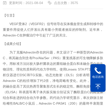
更新时间：2021-08-04
点击次数：3575
【引言】
VEGF受体2（VEGFR2）信号转导在实体瘤血管生成和转移中的
重要作用促使人们开发出具有最小旁观者效应的抑制剂。近年来，
Adnectin-C在肿瘤治疗中引起了广泛的关注。
【成果介绍】
为了克服
Adnectin存在的问题，本文设计了一种新型的Adnectin
C，将其融合到含有Pro/Ala/Ser（PAS）重复残基的可生物降解多肽
中。用标准方法比较大肠杆菌表达的重组融合蛋白和未融合蛋白的生
物活性、理化性质和药代动力学特性。使用Linseis STA PT1600热分
析仪器进行DSC和TG实验。动态光散射（DLS）分析表明，磷酸化
电话咨询
Adnectin C的粒径增加了约2倍，净电荷略有变化。此外，PAS序列
的融合提高了其抗热诱导聚集形式生长的稳定性。酶联免疫吸附试验
（ELISA）和表面等离子体共振实验分别证实了酶联蛋白C的高受体
结合和改进的结合动力学参数。药代动力学研究显示，单次静脉注射
给雌性BALB/C小鼠后，Adnectin C-PAS#1（200）的最终半衰期显