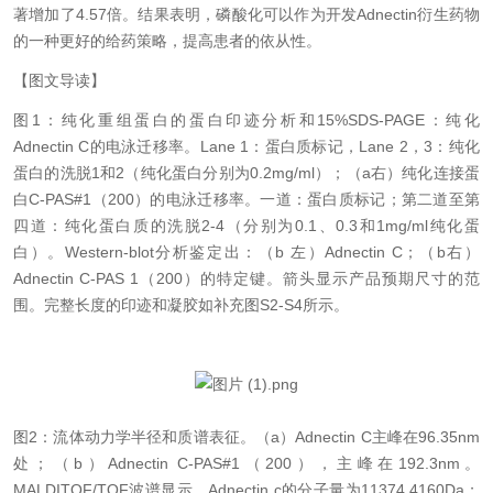
著增加了4.57倍。结果表明，磷酸化可以作为开发Adnectin衍生药物
的一种更好的给药策略，提高患者的依从性。
【图文导读】
图
1：纯化重组蛋白的蛋白印迹分析和15%SDS-PAGE：纯化
Adnectin C的电泳迁移率。Lane 1：蛋白质标记，Lane 2，3：纯化
蛋白的洗脱1和2（纯化蛋白分别为0.2mg/ml）；（a右）纯化连接蛋
白C-PAS#1（200）的电泳迁移率。一道：蛋白质标记；第二道至第
四道：纯化蛋白质的洗脱2-4（分别为0.1、0.3和1mg/ml纯化蛋
白）。Western-blot分析鉴定出：（b 左）Adnectin C；（b右）
Adnectin C-PAS 1（200）的特定键。箭头显示产品预期尺寸的范
围。完整长度的印迹和凝胶如补充图S2-S4所示。
图
2：流体动力学半径和质谱表征。（a）Adnectin C主峰在96.35nm
处；（b）Adnectin C-PAS#1（200），主峰在192.3nm。
MALDITOF/TOF波谱显示，Adnectin c的分子量为11374.4160Da；