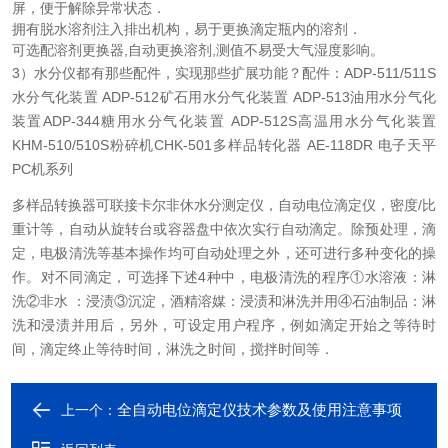
屏，便于解除异常状态．
拥有脱水溶剂注入排出机构，易于更换滴定瓶内的溶剂．
可选配溶剂更换器,自动更换溶剂,测值不易受大气湿度影响。
3）水分仪都有那些配件，实现那些扩展功能？
配件：
ADP-511/511S
水分气化装置 ADP-512矿石用水分气化装置 ADP-513油用水分气化
装置
ADP-344糖用水分气化装置 ADP-512S高温用水分气化装置
KHM-510/510S粉碎机
CHK-501多样品转化器 AE-118DR 电子天平
PC机系列
多样品转换器可联接卡尔非休水分测定仪，自动电位滴定仪，密度/比
重计等，自动从旋转台或容器盘中依次实行自动滴定。除预处理，滴
定，电极清洗等基本操作均可自动处理之外，还可进行多种变化的操
作。
对不同滴定，可选择下述4种中，电极清洗的程序
①水溶液：淋
洗
②非水 ：浸渍
③沉淀，酒精溶媒：浸渍和淋洗并用
④石油制品：淋
洗和浸渍并用后，
另外，可设定用户程序，例如滴定开始之等待时
间，滴定终止等待时间，淋洗之时间，搅拌时间等．
全自动电位滴定仪技术参数及使用注意事项
上一个：