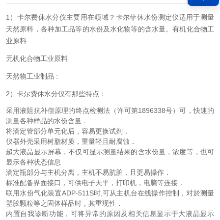
1）卡尔费休水分仪主要用在领域？
卡尔菲休水份测定仪适用于测量
天然原料，各种加工品等的水份及水化物等的含水量。
有机化合物工
业原料
无机化合物工业原料
天然物工业制品 :
2）卡尔费休水分仪有那些特点：
采用液阻抗补偿原理的终点检测法（许可第1896338号）可，快速的
测量各种样品的水份含量．
将滴定管部分单元化后，容易更换试剂．
仪器外壳采用树脂材质，重量轻且耐腐蚀．
超大液晶显示屏幕，不仅可显示测量结果的含水份量，浓度等，也可
显示各种状态信息
滴定瓶部分与主机分离，主机不易肮脏，且更易操作．
标准配备界面接口，可供电子天平，打印机，电脑等连接．
联用水份气化装置ADP-511S时,可从主机台在线操作控制，对於测量
塑胶颗粒等之固体样品时，其重现性．
内置自我诊断功能，可将异常的原因及相关信息显示于大液晶显示